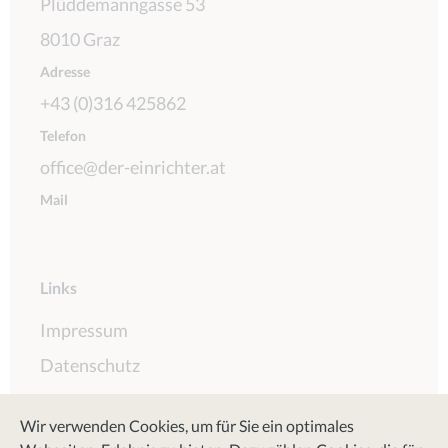
Plüddemanngasse 53
8010 Graz
Adresse
+43 (0)316 425862
Telefon
office@der-einrichter.at
Mail
Links
Impressum
Datenschutz
AGB
Wir verwenden Cookies, um für Sie ein optimales